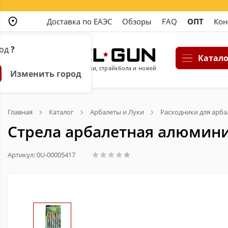
Доставка по ЕАЭС
Обзоры
FAQ
ОПТ
Кон
род
?
Катало
Магазин пневматики, страйкбола и ножей
Изменить город
Главная
Каталог
Арбалеты и Луки
Расходники для арба
Стрела арбалетная алюмини
Артикул: 0U-00005417