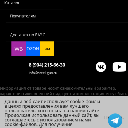
Каталог
Покупателям
Доставка по ЕАЭС
WB
OZON
ЯМ
8 (904) 215-66-30
info@steel-gun.ru
Информация от товаре носит ознакомительный характер,
характеристики, внешний вид, цвет и комплектация могут быть
изменены производителем без уведомления.
Данный веб-сайт использует cookie-файлы
в целях предоставления вам лучшего
ИП Фролова А. В., ОГРНИП 314784720200492
пользовательского опыта на нашем сайте.
© 2026 Steel-Gun (Стил Ган) - оптовый интернет-магазин ножей, пневматики,
Продолжая использовать данный сайт, вы
Принять
соглашаетесь с использованием нами
товаров для страйкбола и туризма.
cookie-файлов. Для получения