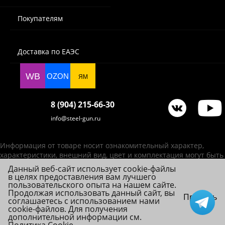
Покупателям
Доставка по ЕАЭС
WB
OZON
ЯМ
8 (904) 215-66-30
info@steel-gun.ru
Информация от товаре носит ознакомительный характер,
характеристики, внешний вид, цвет и комплектация могут быть
изменены производителем без уведомления.
Данный веб-сайт использует cookie-файлы
в целях предоставления вам лучшего
ИП Фролова А. В., ОГРНИП 314784720200492
пользовательского опыта на нашем сайте.
© 2026 Steel-Gun (Стил Ган) - оптовый интернет-магазин ножей, пневматики,
Продолжая использовать данный сайт, вы
Принять
соглашаетесь с использованием нами
товаров для страйкбола и туризма.
cookie-файлов. Для получения
дополнительной информации см.