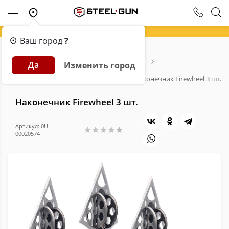
Ваш город
?
Главная
Каталог
Арбалеты и Луки
Да
Изменить город
Расходники для арбалетов и луков
Тетива, Наконечники, Законцовки
Наконечник Firewheel 3 шт.
Наконечник Firewheel 3 шт.
Артикул: 0U-
00020574