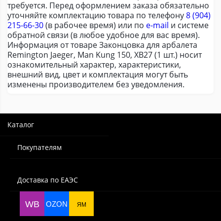
требуется. Перед оформлением заказа обязательно
уточняйте комплектацию товара по телефону
8 (904)
215-66-30
(в рабочее время) или по
e-mail
и системе
обратной связи (в любое удобное для вас время).
Информация от товаре Законцовка для арбалета
Remington Jaeger, Man Kung 150, XB27 (1 шт.) носит
ознакомительный характер, характеристики,
внешний вид, цвет и комплектация могут быть
изменены производителем без уведомления.
Каталог
Покупателям
Доставка по ЕАЭС
WB
OZON
ЯМ