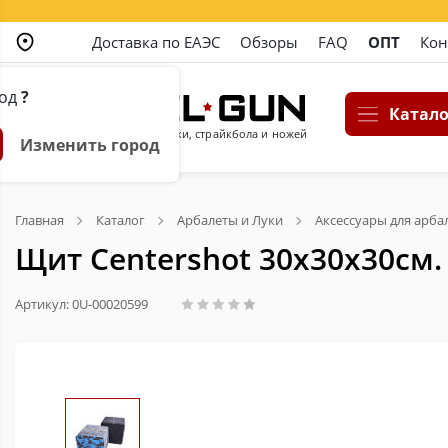
Доставка по ЕАЭС
Обзоры
FAQ
ОПТ
Кон
род
?
Катало
Магазин пневматики, страйкбола и ножей
Изменить город
Главная
Каталог
Арбалеты и Луки
Аксессуары для арба
Щит Centershot 30х30х30см.
Артикул: 0U-00020599