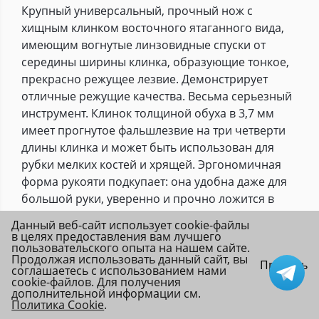
Крупный универсальный, прочный нож с
хищным клинком восточного ятаганного вида,
имеющим вогнутые линзовидные спуски от
середины ширины клинка, образующие тонкое,
прекрасно режущее лезвие. Демонстрирует
отличные режущие качества. Весьма серьезный
инструмент. Клинок толщиной обуха в 3,7 мм
имеет прогнутое фальшлезвие на три четверти
длины клинка и может быть использован для
рубки мелких костей и хрящей. Эргономичная
форма рукояти подкупает: она удобна даже для
большой руки, уверенно и прочно ложится в
любую ладонь. А полноценная гарда не дает
Данный веб-сайт использует cookie-файлы
соскользнуть пальцам при резах от себя.
в целях предоставления вам лучшего
пользовательского опыта на нашем сайте.
Монтаж клинка сквозной, неразборный. На
Продолжая использовать данный сайт, вы
Принять
навершии рукояти имеется отверстие под
соглашаетесь с использованием нами
cookie-файлов. Для получения
темляк. Отличный выбор для большинства видов
дополнительной информации см.
работы в лесу.
Политика Cookie
.
Главная
Каталог
Избранное
Войти