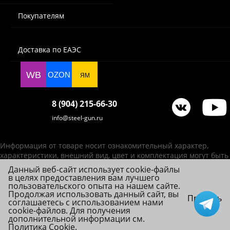
Покупателям
Доставка по ЕАЭС
WB
OZON
ЯМ
8 (904) 215-66-30
info@steel-gun.ru
Информация от товаре носит ознакомительный характер,
характеристики, внешний вид, цвет и комплектация могут быть
изменены производителем без уведомления.
Данный веб-сайт использует cookie-файлы
в целях предоставления вам лучшего
ИП Фролова А. В., ОГРНИП 314784720200492
пользовательского опыта на нашем сайте.
© 2026 Steel-Gun (Стил Ган) - оптовый интернет-магазин ножей, пневматики,
Продолжая использовать данный сайт, вы
Принять
соглашаетесь с использованием нами
товаров для страйкбола и туризма.
cookie-файлов. Для получения
дополнительной информации см.
Политика Cookie
.