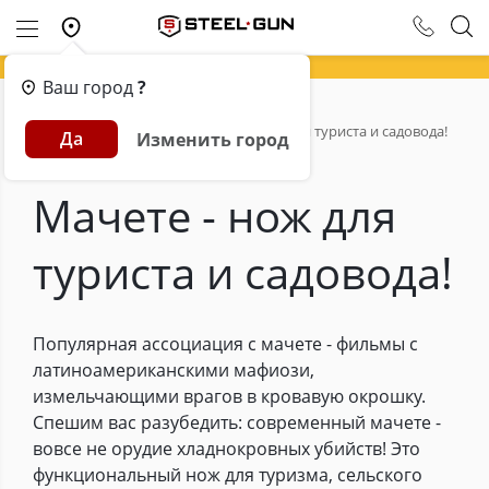
Ваш город
?
Главная
Обзоры
Мачете - нож для туриста и садовода!
Да
Изменить город
Мачете - нож для
туриста и садовода!
Популярная ассоциация с мачете - фильмы с
латиноамериканскими мафиози,
измельчающими врагов в кровавую окрошку.
Спешим вас разубедить: современный мачете -
вовсе не орудие хладнокровных убийств! Это
функциональный нож для туризма, сельского