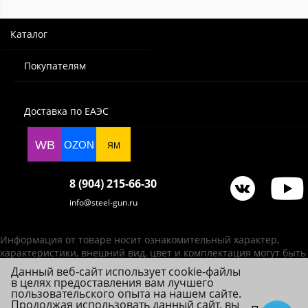
Каталог
Покупателям
Доставка по ЕАЭС
WB
OZON
ЯМ
8 (904) 215-66-30
info@steel-gun.ru
Информация от товаре носит ознакомительный характер,
характеристики, внешний вид, цвет и комплектация могут быть
изменены производителем без уведомления.
Данный веб-сайт использует cookie-файлы
в целях предоставления вам лучшего
ИП Фролова А. В., ОГРНИП 314784720200492
пользовательского опыта на нашем сайте.
© 2026 Steel-Gun (Стил Ган) - оптовый интернет-магазин ножей, пневматики,
Продолжая использовать данный сайт, вы