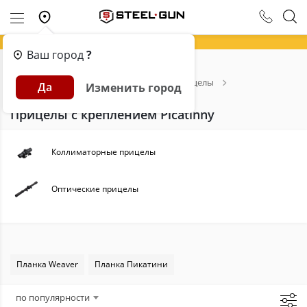
Ваш город
?
Главная
Каталог
Оптика
Прицелы
Да
Изменить город
Тип крепления: Picatinny
Прицелы с креплением Picatinny
Коллиматорные прицелы
Оптические прицелы
Планка Weaver
Планка Пикатини
по популярности