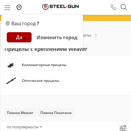
Ваш город
?
Главная
Каталог
Оптика
Прицелы
Да
Изменить город
Тип крепления: Weaver
Прицелы с креплением Weaver
Коллиматорные прицелы
Оптические прицелы
Планка Weaver
Планка Пикатини
по популярности